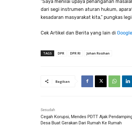
“Saya menilai upaya penanganan masala
dari segi instrumen aturan hukum, apar
kesadaran masyarakat kita,” pungkas legis
Cek Artikel dan Berita yang lain di
Googl
TAGS
DPR
DPR RI
Johan Rosihan
Bagikan
Sesudah
Cegah Korupsi, Mendes PDTT Ajak Pendampin
Desa Buat Gerakan Dari Rumah Ke Rumah