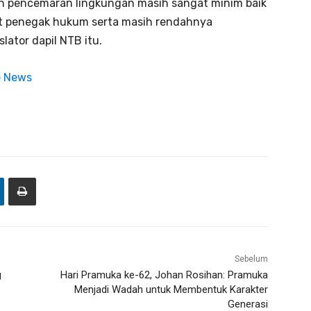
h pencemaran lingkungan masih sangat minim baik
at penegak hukum serta masih rendahnya
lator dapil NTB itu.
e News
Sebelum
g
Hari Pramuka ke-62, Johan Rosihan: Pramuka
Menjadi Wadah untuk Membentuk Karakter
Generasi