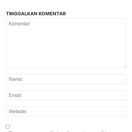
TINGGALKAN KOMENTAR
Komentar:
Na
Em
We