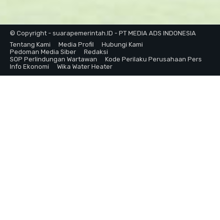
© Copyright - suarapemerintah.ID - PT MEDIA ADS INDONESIA
Tentang Kami
Media Profil
Hubungi Kami
Pedoman Media Siber
Redaksi
SOP Perlindungan Wartawan
Kode Perilaku Perusahaan Pers
Info Ekonomi
Wika Water Heater