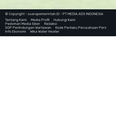
© Copyright - suarapemerintah.ID - PT MEDIA ADS INDONESIA
Tentang Kami
Media Profil
Hubungi Kami
Pedoman Media Siber
Redaksi
SOP Perlindungan Wartawan
Kode Perilaku Perusahaan Pers
Info Ekonomi
Wika Water Heater