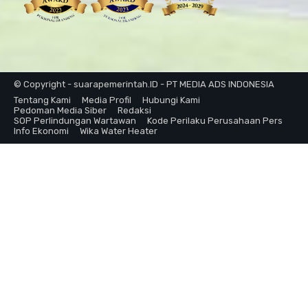
© Copyright - suarapemerintah.ID - PT MEDIA ADS INDONESIA
Tentang Kami
Media Profil
Hubungi Kami
Pedoman Media Siber
Redaksi
SOP Perlindungan Wartawan
Kode Perilaku Perusahaan Pers
Info Ekonomi
Wika Water Heater