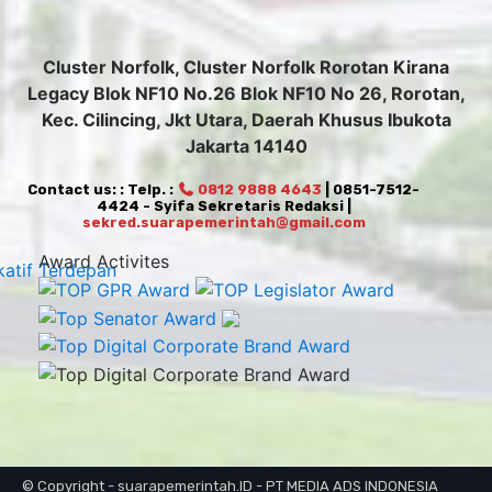
Cluster Norfolk, Cluster Norfolk Rorotan Kirana
Legacy Blok NF10 No.26 Blok NF10 No 26, Rorotan,
Kec. Cilincing, Jkt Utara, Daerah Khusus Ibukota
Jakarta 14140
Contact us: : Telp. :
0812 9888 4643
| 0851-7512-
4424 - Syifa Sekretaris Redaksi |
sekred.suarapemerintah@gmail.com
Award Activites
© Copyright - suarapemerintah.ID - PT MEDIA ADS INDONESIA