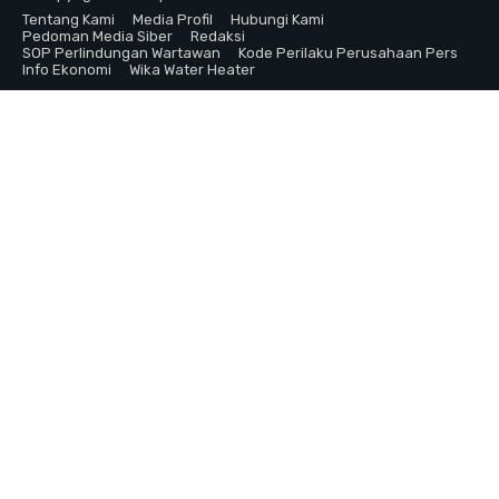
Tentang Kami
Media Profil
Hubungi Kami
Pedoman Media Siber
Redaksi
SOP Perlindungan Wartawan
Kode Perilaku Perusahaan Pers
Info Ekonomi
Wika Water Heater