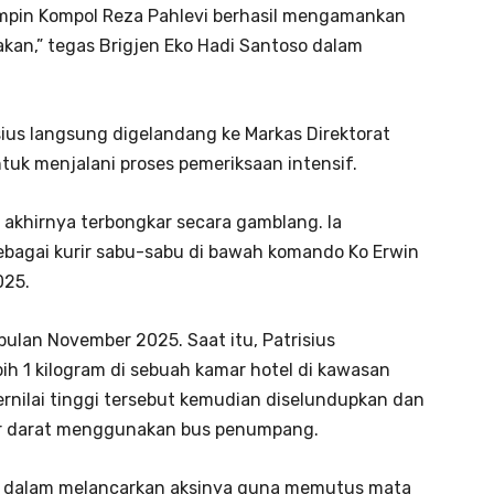
ipimpin Kompol Reza Pahlevi berhasil mengamankan
akan,” tegas Brigjen Eko Hadi Santoso dalam
ius langsung digelandang ke Markas Direktorat
tuk menjalani proses pemeriksaan intensif.
us akhirnya terbongkar secara gamblang. Ia
sebagai kurir sabu-sabu di bawah komando Ko Erwin
025.
 bulan November 2025. Saat itu, Patrisius
ih 1 kilogram di sebuah kamar hotel di kawasan
rnilai tinggi tersebut kemudian diselundupkan dan
lur darat menggunakan bus penumpang.
ati dalam melancarkan aksinya guna memutus mata