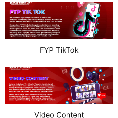
FYP TikTok
Video Content