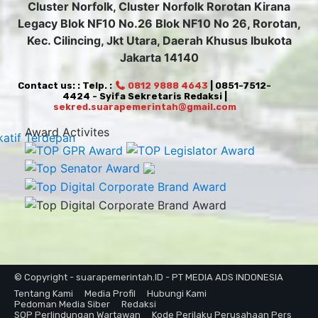
Cluster Norfolk, Cluster Norfolk Rorotan Kirana
Legacy Blok NF10 No.26 Blok NF10 No 26, Rorotan,
Kec. Cilincing, Jkt Utara, Daerah Khusus Ibukota
Jakarta 14140
Contact us: : Telp. :
0812 9888 4643
| 0851-7512-
4424 - Syifa Sekretaris Redaksi |
sekred.suarapemerintah@gmail.com
Award Activites
© Copyright - suarapemerintah.ID - PT MEDIA ADS INDONESIA
Tentang Kami
Media Profil
Hubungi Kami
Pedoman Media Siber
Redaksi
SOP Perlindungan Wartawan
Kode Perilaku Perusahaan Pers