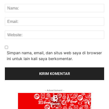
Komentar:
Na
Em
We
Simpan nama, email, dan situs web saya di browser
ini untuk lain kali saya berkomentar.
- Advertisment -