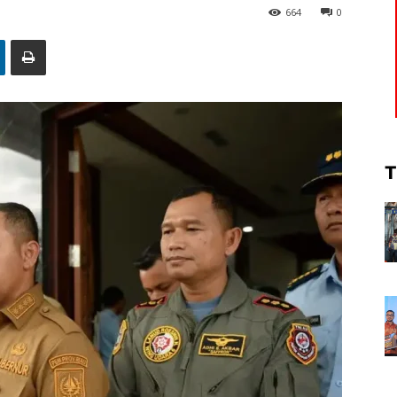
664
0
T