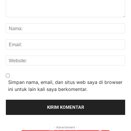
Komentar:
Na
Em
We
Simpan nama, email, dan situs web saya di browser
ini untuk lain kali saya berkomentar.
- Advertisment -