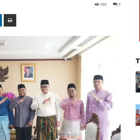
934
0
T