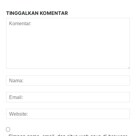
TINGGALKAN KOMENTAR
Komentar:
Na
Em
We