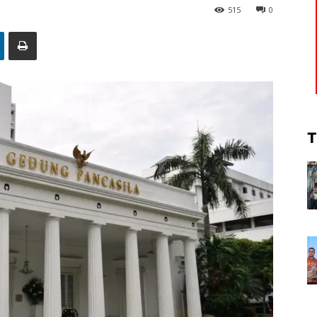
515
0
T