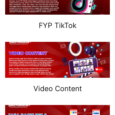
FYP TikTok
Video Content