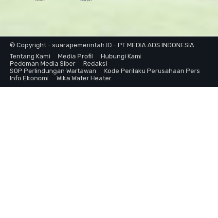
© Copyright - suarapemerintah.ID - PT MEDIA ADS INDONESIA
Tentang Kami
Media Profil
Hubungi Kami
Pedoman Media Siber
Redaksi
SOP Perlindungan Wartawan
Kode Perilaku Perusahaan Pers
Info Ekonomi
Wika Water Heater