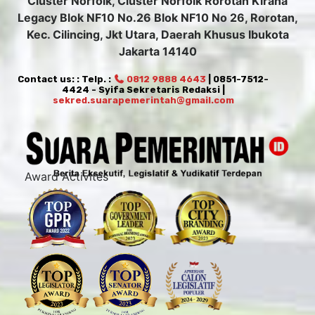
Cluster Norfolk, Cluster Norfolk Rorotan Kirana
Legacy Blok NF10 No.26 Blok NF10 No 26, Rorotan,
Kec. Cilincing, Jkt Utara, Daerah Khusus Ibukota
Jakarta 14140
Contact us: : Telp. :
0812 9888 4643
| 0851-7512-
4424 - Syifa Sekretaris Redaksi |
sekred.suarapemerintah@gmail.com
Award Activites