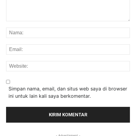
Komentar:
Na
Em
We
Simpan nama, email, dan situs web saya di browser
ini untuk lain kali saya berkomentar.
- Advertisment -