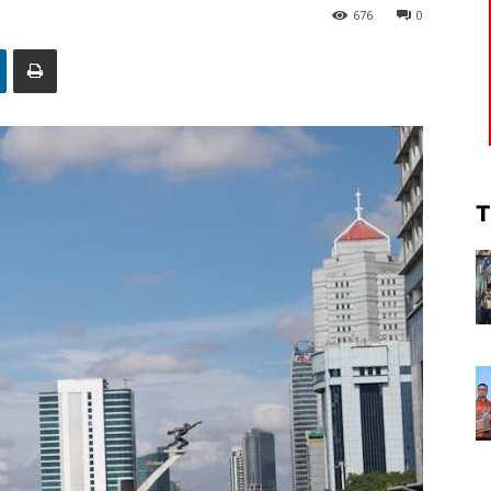
676
0
T