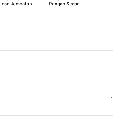
unan Jembatan
Pangan Segar...
Nama:
Email: