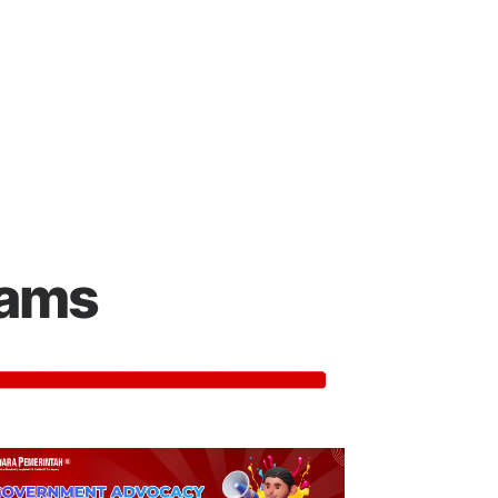
:
rams