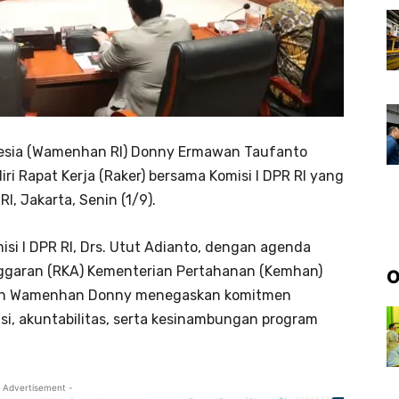
onesia (Wamenhan RI) Donny Ermawan Taufanto
i Rapat Kerja (Raker) bersama Komisi I DPR RI yang
I, Jakarta, Senin (1/9).
isi I DPR RI, Drs. Utut Adianto, dengan agenda
garan (RKA) Kementerian Pertahanan (Kemhan)
O
ran Wamenhan Donny menegaskan komitmen
i, akuntabilitas, serta kesinambungan program
 Advertisement -