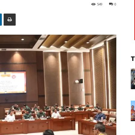
549
0
T