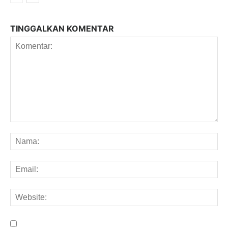
TINGGALKAN KOMENTAR
Komentar:
Na
Em
We