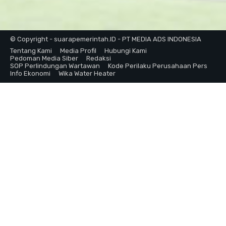
© Copyright - suarapemerintah.ID - PT MEDIA ADS INDONESIA
Tentang Kami
Media Profil
Hubungi Kami
Pedoman Media Siber
Redaksi
SOP Perlindungan Wartawan
Kode Perilaku Perusahaan Pers
Info Ekonomi
Wika Water Heater