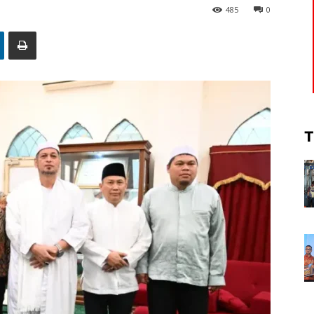
485
0
T