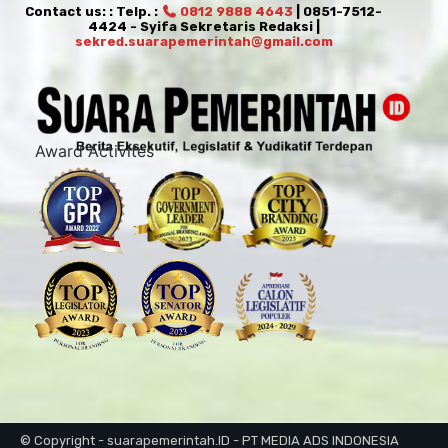
Contact us: : Telp. :
0812 9888 4643
| 0851-7512-
4424 - Syifa Sekretaris Redaksi |
sekred.suarapemerintah@gmail.com
Award Activites
© Copyright - suarapemerintah.ID - PT MEDIA ADS INDONESIA