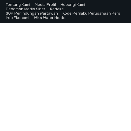
Tentang Kami
Media Profil
Hubungi Kami
Pedoman Media Siber
Redaksi
SOP Perlindungan Wartawan
Kode Perilaku Perusahaan Pers
Info Ekonomi
Wika Water Heater