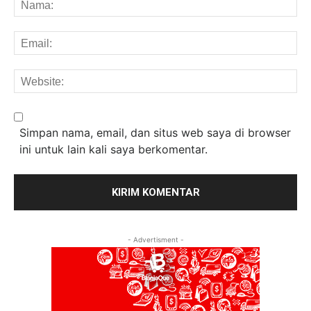
Na
Em
We
Simpan nama, email, dan situs web saya di browser
ini untuk lain kali saya berkomentar.
- Advertisment -