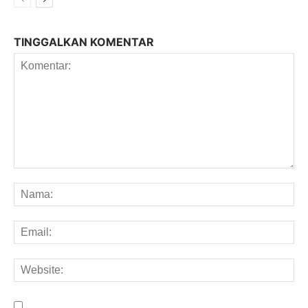
TINGGALKAN KOMENTAR
Komentar:
Na
Em
We