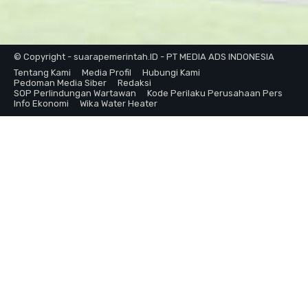
© Copyright - suarapemerintah.ID - PT MEDIA ADS INDONESIA
Tentang Kami
Media Profil
Hubungi Kami
Pedoman Media Siber
Redaksi
SOP Perlindungan Wartawan
Kode Perilaku Perusahaan Pers
Info Ekonomi
Wika Water Heater