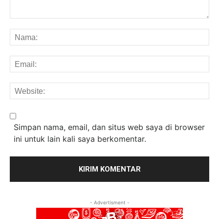
Komentar:
Na
Em
We
Simpan nama, email, dan situs web saya di browser
ini untuk lain kali saya berkomentar.
- Advertisment -