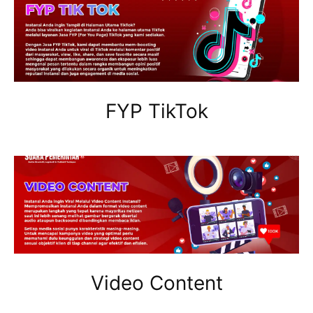
FYP TikTok
Video Content