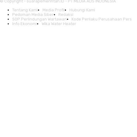
© Copyright - suarapemerintah.ID - PT MEDIA ADS INDONESIA
Tentang Kami
Media Profil
Hubungi Kami
Pedoman Media Siber
Redaksi
SOP Perlindungan Wartawan
Kode Perilaku Perusahaan Pers
Info Ekonomi
Wika Water Heater