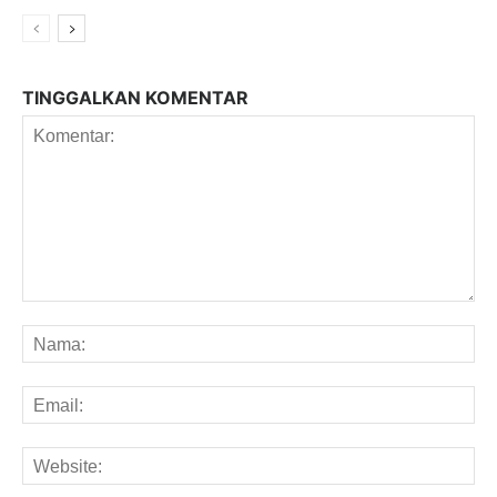
TINGGALKAN KOMENTAR
Komentar:
Na
Em
We