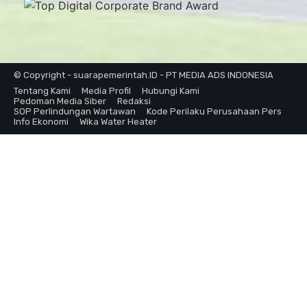
© Copyright - suarapemerintah.ID - PT MEDIA ADS INDONESIA
Tentang Kami
Media Profil
Hubungi Kami
Pedoman Media Siber
Redaksi
SOP Perlindungan Wartawan
Kode Perilaku Perusahaan Pers
Info Ekonomi
Wika Water Heater