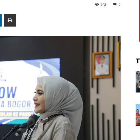
342
0
T