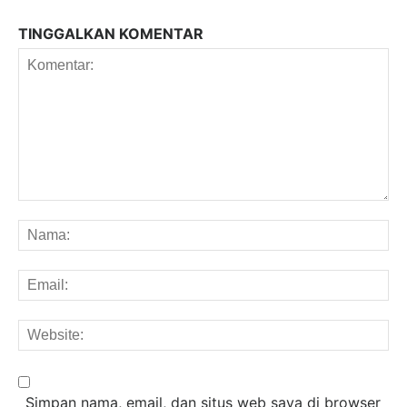
TINGGALKAN KOMENTAR
Komentar:
Na
Em
We
Simpan nama, email, dan situs web saya di browser