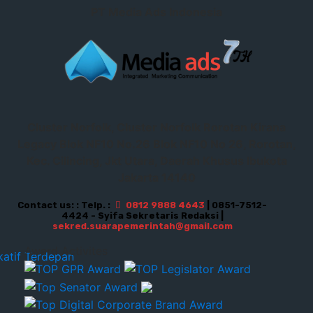
PT Media Ads Indonesia
Cluster Norfolk, Cluster Norfolk Rorotan Kirana
Legacy Blok NF10 No.26 Blok NF10 No 26, Rorotan,
Kec. Cilincing, Jkt Utara, Daerah Khusus Ibukota
Jakarta 14140
Contact us: : Telp. :
0812 9888 4643
| 0851-7512-
4424 - Syifa Sekretaris Redaksi |
sekred.suarapemerintah@gmail.com
Award Activites