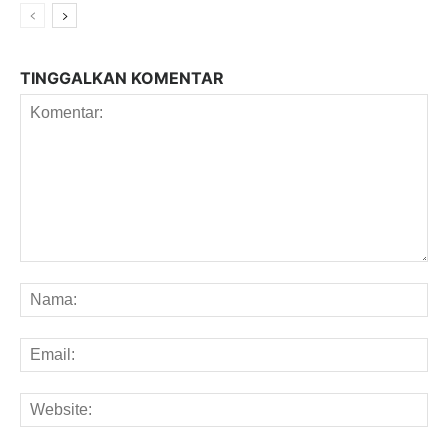
TINGGALKAN KOMENTAR
Komentar:
Na
Em
We