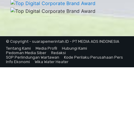
© Copyright - suarapemerintah.ID - PT MEDIA ADS INDONESIA
Tentang Kami
Media Profil
Hubungi Kami
Pedoman Media Siber
Redaksi
SOP Perlindungan Wartawan
Kode Perilaku Perusahaan Pers
Info Ekonomi
Wika Water Heater