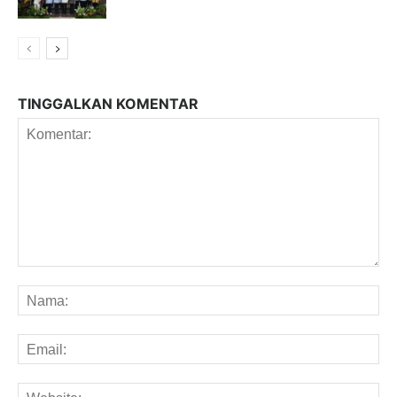
TINGGALKAN KOMENTAR
Komentar:
Na
Em
We