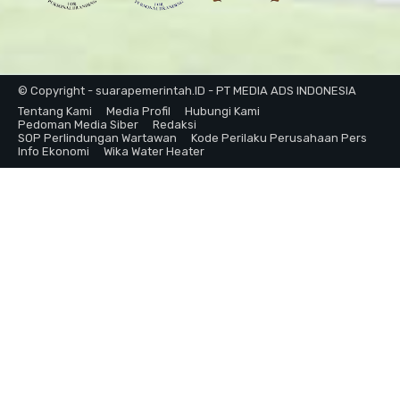
© Copyright - suarapemerintah.ID - PT MEDIA ADS INDONESIA
Tentang Kami
Media Profil
Hubungi Kami
Pedoman Media Siber
Redaksi
SOP Perlindungan Wartawan
Kode Perilaku Perusahaan Pers
Info Ekonomi
Wika Water Heater