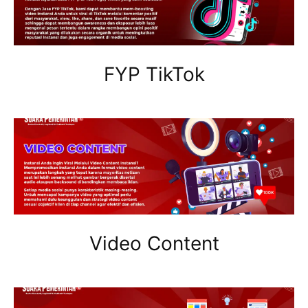
FYP TikTok
Video Content