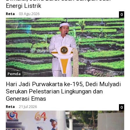
Energi Listrik
Reta
03 Agu 2026
0
-
Pemda
Hari Jadi Purwakarta ke-195, Dedi Mulyadi
Serukan Pelestarian Lingkungan dan
Generasi Emas
Reta
21 Jul 2026
0
-