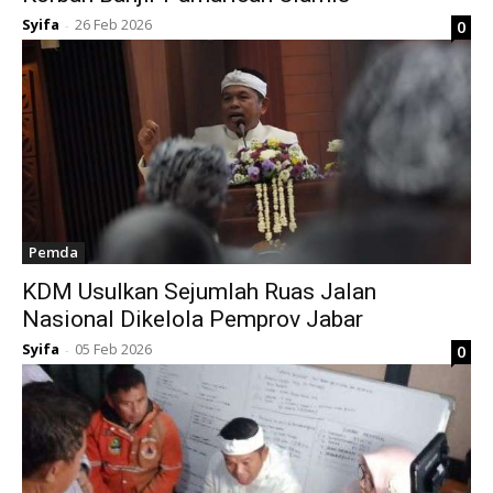
Syifa
26 Feb 2026
0
-
Pemda
KDM Usulkan Sejumlah Ruas Jalan
Nasional Dikelola Pemprov Jabar
Syifa
05 Feb 2026
0
-