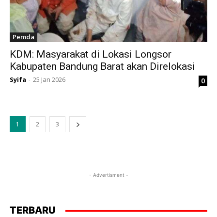
Pemda
KDM: Masyarakat di Lokasi Longsor
Kabupaten Bandung Barat akan Direlokasi
Syifa
25 Jan 2026
0
-
1
2
3
- Advertisment -
TERBARU