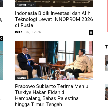
Pemerintah
Indonesia Bidik Investasi dan Alih
,
Teknologi Lewat INNOPROM 2026
di Rusia
Reta
07 Jul 2026
0
-
0
T
Istana
Prabowo Subianto Terima Menlu
Türkiye Hakan Fidan di
c
Hambalang, Bahas Palestina
hingga Timur Tengah