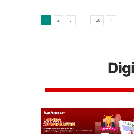
...
1
2
3
128
Dig