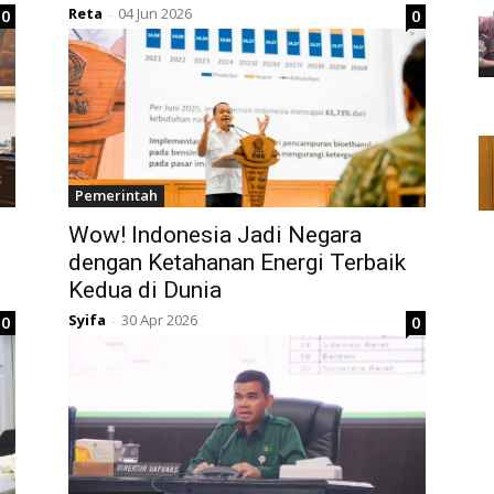
Reta
04 Jun 2026
0
0
-
Pemerintah
Wow! Indonesia Jadi Negara
dengan Ketahanan Energi Terbaik
Kedua di Dunia
Syifa
30 Apr 2026
0
0
-