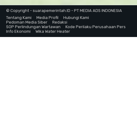
© Copyright - suarapemerintah.ID - PT MEDIA ADS INDONESIA
Tentang Kami
Media Profil
Hubungi Kami
Pedoman Media Siber
Redaksi
SOP Perlindungan Wartawan
Kode Perilaku Perusahaan Pers
Info Ekonomi
Wika Water Heater