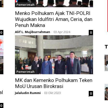
Pemerintah
Menko Polhukam Ajak TNI-POLRI
Wujudkan Idulfitri Aman, Ceria, dan
Penuh Makna
Alif L. Mujiburrahman
03 Apr 2024
0
0
-
T
Pemerintah
I
MK dan Kemenko Polhukam Teken
MoU Urusan Birokrasi
al
Jalaludin Rummi
03 Okt 2023
0
-
0