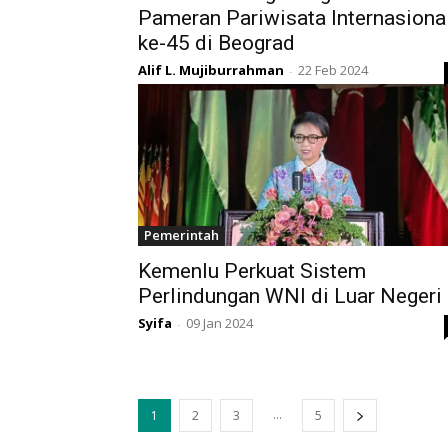
Pameran Pariwisata Internasiona
ke-45 di Beograd
Alif L. Mujiburrahman
22 Feb 2024
-
Pemerintah
Kemenlu Perkuat Sistem
Perlindungan WNI di Luar Negeri
Syifa
09 Jan 2024
-
...
1
2
3
5