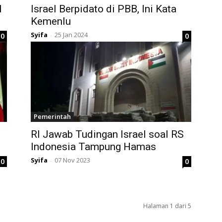
l
Israel Berpidato di PBB, Ini Kata
Kemenlu
Syifa
25 Jan 2024
0
0
-
Pemerintah
RI Jawab Tudingan Israel soal RS
Indonesia Tampung Hamas
Syifa
07 Nov 2023
0
0
-
Halaman 1 dari 5