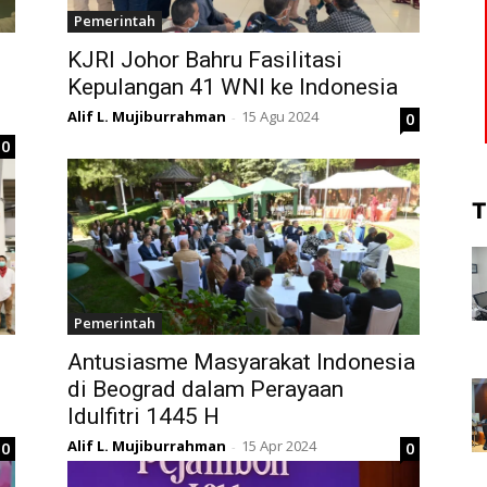
Pemerintah
KJRI Johor Bahru Fasilitasi
Kepulangan 41 WNI ke Indonesia
Alif L. Mujiburrahman
15 Agu 2024
0
-
0
T
Pemerintah
Antusiasme Masyarakat Indonesia
di Beograd dalam Perayaan
Idulfitri 1445 H
Alif L. Mujiburrahman
15 Apr 2024
0
0
-