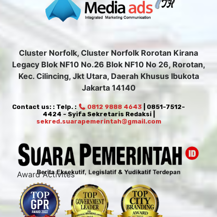
Cluster Norfolk, Cluster Norfolk Rorotan Kirana
Legacy Blok NF10 No.26 Blok NF10 No 26, Rorotan,
Kec. Cilincing, Jkt Utara, Daerah Khusus Ibukota
Jakarta 14140
Contact us: : Telp. :
0812 9888 4643
| 0851-7512-
4424 - Syifa Sekretaris Redaksi |
sekred.suarapemerintah@gmail.com
Award Activites