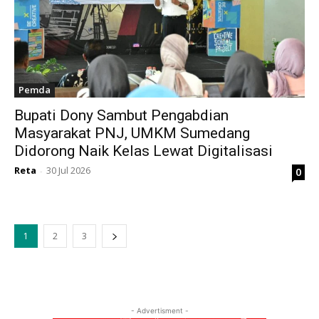
Pemda
Bupati Dony Sambut Pengabdian
Masyarakat PNJ, UMKM Sumedang
Didorong Naik Kelas Lewat Digitalisasi
Reta
30 Jul 2026
0
-
1
2
3
- Advertisment -