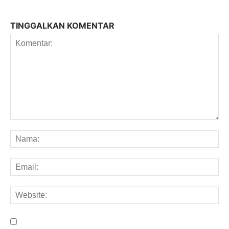
TINGGALKAN KOMENTAR
Komentar:
Na
Em
We