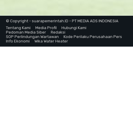
© Copyright - suarapemerintah.ID - PT MEDIA ADS INDONESIA
Tentang Kami
Media Profil
Hubungi Kami
Pedoman Media Siber
Redaksi
SOP Perlindungan Wartawan
Kode Perilaku Perusahaan Pers
Info Ekonomi
Wika Water Heater