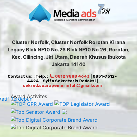
Cluster Norfolk, Cluster Norfolk Rorotan Kirana
Legacy Blok NF10 No.26 Blok NF10 No 26, Rorotan,
Kec. Cilincing, Jkt Utara, Daerah Khusus Ibukota
Jakarta 14140
Contact us: : Telp. :
0812 9888 4643
| 0851-7512-
4424 - Syifa Sekretaris Redaksi |
sekred.suarapemerintah@gmail.com
Award Activites