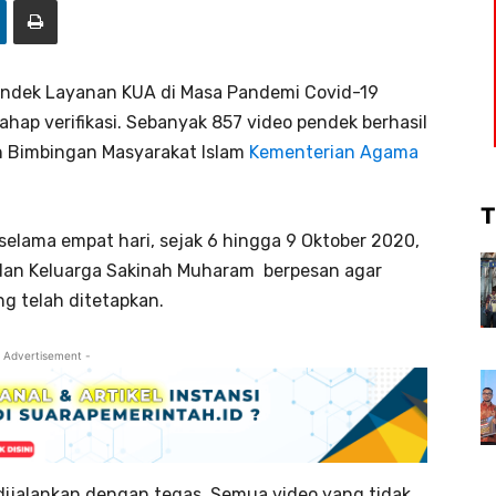
ndek Layanan KUA di Masa Pandemi Covid-19
hap verifikasi. Sebanyak 857 video pendek berhasil
en Bimbingan Masyarakat Islam
Kementerian Agama
T
 selama empat hari, sejak 6 hingga 9 Oktober 2020,
A dan Keluarga Sakinah Muharam berpesan agar
ng telah ditetapkan.
 Advertisement -
us dijalankan dengan tegas. Semua video yang tidak