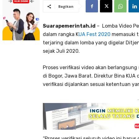
Bagikan
Suarapemerintah.id
– Lomba Video Pe
dalam rangka K
UA Fest 2020
memasuki ta
terjaring dalam lomba yang digelar Ditj
sejak Juli 2020.
Proses verifikasi video akan berlangsung
di Bogor, Jawa Barat. Direktur Bina KU
verifikasi dijalankan sesuai ketentuan ya
-
“Proses verifikasi seluruh video ini har