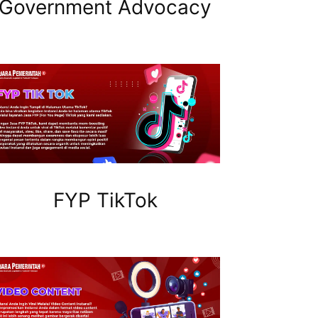
Government Advocacy
FYP TikTok