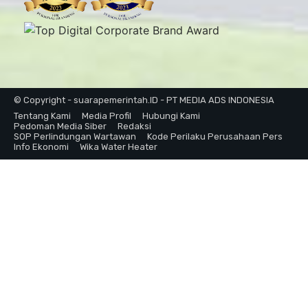
© Copyright - suarapemerintah.ID - PT MEDIA ADS INDONESIA
Tentang Kami
Media Profil
Hubungi Kami
Pedoman Media Siber
Redaksi
SOP Perlindungan Wartawan
Kode Perilaku Perusahaan Pers
Info Ekonomi
Wika Water Heater