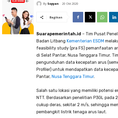
By
Sopyan
20 Okt 2020
Bagikan
Suarapemerintah.id
– Tim Pusat Penel
Badan Litbang
Kementerian ESDM
melaku
feasibility study (pra FS) pemanfaatan a
di Selat Pantar, Nusa Tenggara Timur. Ti
pengunduhan data kecepatan arus (semen
Profiler) untuk mendapatkan data kecepat
Pantar,
Nusa Tenggara Timur
.
Salah satu lokasi yang memiliki potensi e
NTT. Berdasarkan penelitian P3GL pada 20
cukup deras, sekitar 2 m/s, sehingga me
pembangkit listrik tenaga arus laut.