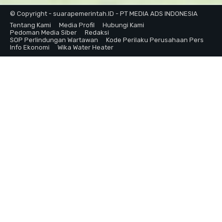
© Copyright - suarapemerintah.ID - PT MEDIA ADS INDONESIA
Tentang Kami
Media Profil
Hubungi Kami
Pedoman Media Siber
Redaksi
SOP Perlindungan Wartawan
Kode Perilaku Perusahaan Pers
Info Ekonomi
Wika Water Heater