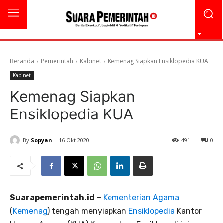
Beranda
Pemerintah
Kabinet
Kemenag Siapkan Ensiklopedia KUA
Kabinet
Kemenag Siapkan
Ensiklopedia KUA
By
Sopyan
16 Okt 2020
491
0
Suarapemerintah.id
–
Kementerian Agama
(
Kemenag
) tengah menyiapkan
Ensiklopedia
Kantor