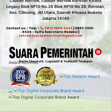
Cluster Norfolk, Cluster Norfolk Rorotan Kirana
Legacy Blok NF10 No.26 Blok NF10 No 26, Rorotan,
Kec. Cilincing, Jkt Utara, Daerah Khusus Ibukota
Jakarta 14140
Contact us: : Telp. :
0812 9888 4643
| 0851-7512-
4424 - Syifa Sekretaris Redaksi |
sekred.suarapemerintah@gmail.com
Award Activites