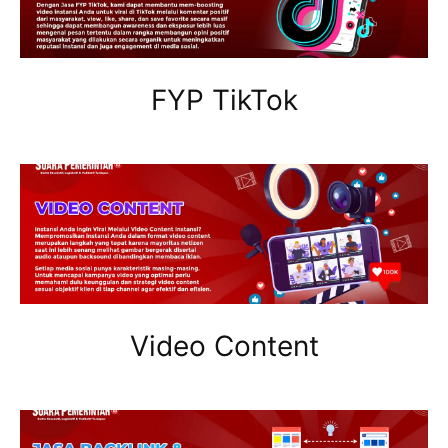
FYP TikTok
Video Content