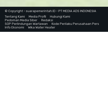
© Copyright - suarapemerintah.ID - PT MEDIA ADS INDONESIA
Tentang Kami
Media Profil
Hubungi Kami
Pedoman Media Siber
Redaksi
SOP Perlindungan Wartawan
Kode Perilaku Perusahaan Pers
Info Ekonomi
Wika Water Heater