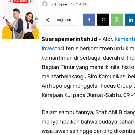
By
Sopyan
12 Okt 2020
Bagikan
Suarapemerintah.id
– Alor.
Kemente
Investasi
terus berkomitmen untuk men
kemaritiman di berbagai daerah di Ind
Bagian Timur yang memiliki nilai histo
melatarbelakangi, Biro Komunikasi be
Antropologi menggelar Focus Group D
Kerajaan Kui pada Jumat-Sabtu, 09 -1
Dalam sambutannya, Staf Ahli Bidan
menyampaikan bahwa budaya bahari d
wisatawan sehingga penting dikemba