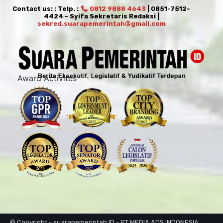
Contact us: : Telp. :
0812 9888 4643
| 0851-7512-
4424 - Syifa Sekretaris Redaksi |
sekred.suarapemerintah@gmail.com
Award Activites
© Copyright - suarapemerintah.ID - PT MEDIA ADS INDONESIA