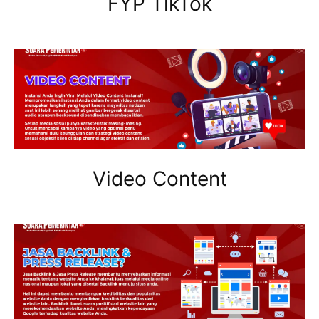
FYP TikTok
Video Content