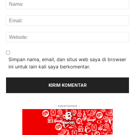
Na
Em
We
Simpan nama, email, dan situs web saya di browser
ini untuk lain kali saya berkomentar.
- Advertisment -