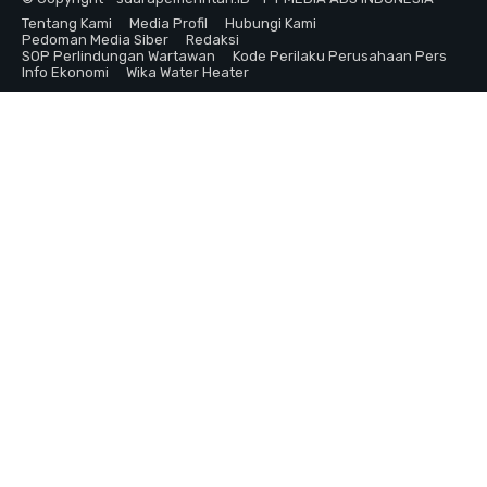
Tentang Kami
Media Profil
Hubungi Kami
Pedoman Media Siber
Redaksi
SOP Perlindungan Wartawan
Kode Perilaku Perusahaan Pers
Info Ekonomi
Wika Water Heater