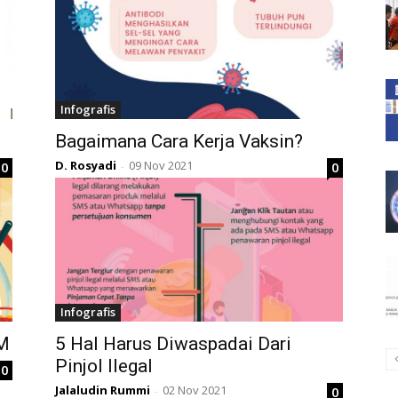
Infografis
Bagaimana Cara Kerja Vaksin?
D. Rosyadi
09 Nov 2021
0
0
-
Infografis
KM
5 Hal Harus Diwaspadai Dari
Pinjol Ilegal
0
Jalaludin Rummi
02 Nov 2021
0
-