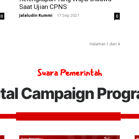
Saat Ujian CPNS
Jalaludin Rummi
17 Sep 2021
0
0
-
Halaman 1 dari 4
Suara Pemerintah
ital Campaign Prog