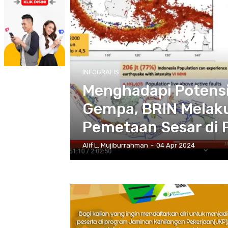
INFOGRAFIS
Menghadapi Potens
Gempa, BRIN Melak
Pemetaan Sesar di 
Alif L. Mujiburrahman
-
04 Apr 2024