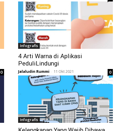
Infografis
4 Arti Warna di Aplikasi
PeduliLindungi
Jalaludin Rummi
11 Okt 2021
0
0
-
Infografis
Kelengkapan Yang Wajib Dibawa