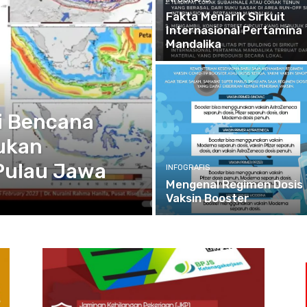
Fakta Menarik Sirkuit
Internasional Pertamina
Mandalika
i Bencana
ukan
Pulau Jawa
INFOGRAFIS
Mengenal Regimen Dosis
Vaksin Booster