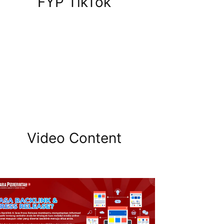
FYP TikTok
Video Content