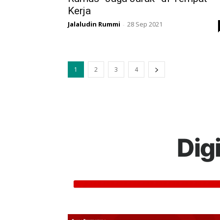
Kerja
Jalaludin Rummi
28 Sep 2021
-
1
2
3
4
Dig