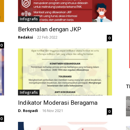
Infografis
Berkenalan dengan JKP
Redaksi
22 Feb 2022
0
-
0
T
Infografis
Indikator Moderasi Beragama
D. Rosyadi
16 Nov 2021
0
-
0