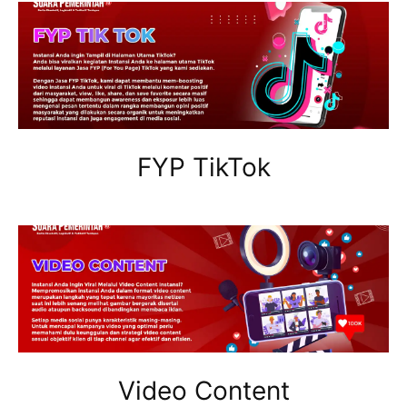
FYP TikTok
Video Content