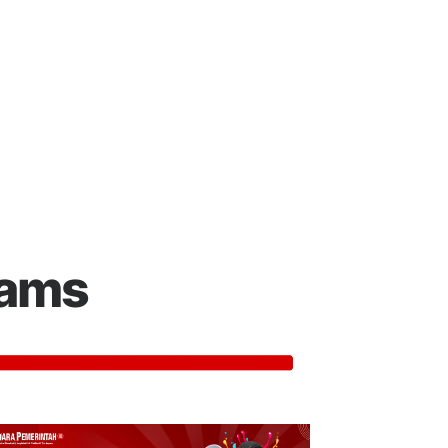
:
rams