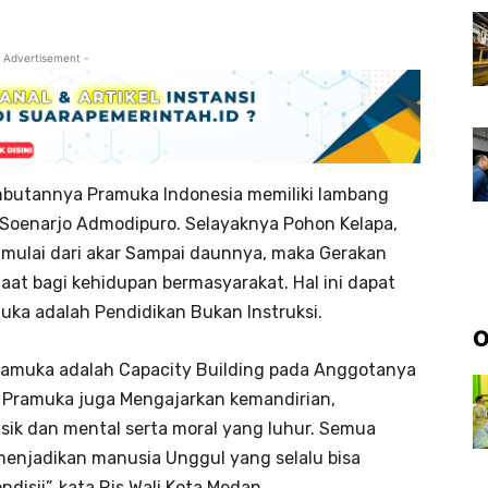
 Advertisement -
mbutannya Pramuka Indonesia memiliki lambang
h Soenarjo Admodipuro. Selayaknya Pohon Kelapa,
t mulai dari akar Sampai daunnya, maka Gerakan
aat bagi kehidupan bermasyarakat. Hal ini dapat
amuka adalah Pendidikan Bukan Instruksi.
O
ramuka adalah Capacity Building pada Anggotanya
n Pramuka juga Mengajarkan kemandirian,
isik dan mental serta moral yang luhur. Semua
enjadikan manusia Unggul yang selalu bisa
disii”, kata Pjs Wali Kota Medan.