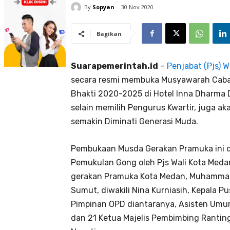
By
Sopyan
30 Nov 2020
Bagikan
Suarapemerintah.id
–
Penjabat (Pjs) 
secara resmi membuka Musyawarah Cab
Bhakti 2020-2025 di Hotel Inna Dharma De
selain memilih Pengurus Kwartir, juga a
semakin Diminati Generasi Muda.
Pembukaan Musda Gerakan Pramuka ini d
Pemukulan Gong oleh Pjs Wali Kota Meda
gerakan Pramuka Kota Medan, Muhammad 
Sumut, diwakili Nina Kurniasih, Kepala P
Pimpinan OPD diantaranya, Asisten Umum
dan 21 Ketua Majelis Pembimbing Rantin